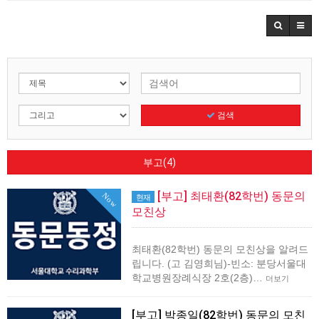
검색
부고(4)
[부고] 최태환(82학번) 동문의
Now
현재
모친상
최태환(82학번) 동문의 모친상을 알려드
립니다. (고 김영희님)-빈소: 분당서울대
학교병원장례식장 2호(2층)…
더보기
[부고] 박종일(82학번) 동문의 모친