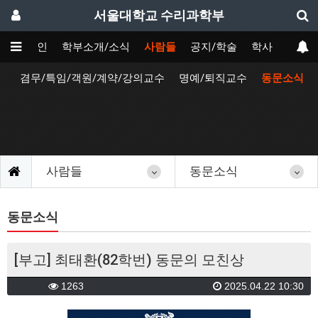
서울대학교 수리과학부
메인
학부소개/소식
사람들
공지/학술
학사
원
겸무/특임/객원/계약/강의교수
명예/퇴직교수
동문소식
사람들
동문소식
동문소식
[부고] 최태환(82학번) 동문의 모친상
1263
2025.04.22 10:30