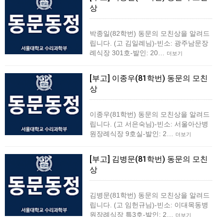
상
박종일(82학번) 동문의 모친상을 알려드
립니다. (고 김일례님)-빈소: 광주남문장
례식장 301호-발인: 20…
더보기
[부고] 이종우(81학번) 동문의 모친
상
이종우(81학번) 동문의 모친상을 알려드
립니다. (고 서은숙님)-빈소: 서울아산병
원장례식장 9호실-발인: 2…
더보기
[부고] 김병문(81학번) 동문의 모친
상
김병문(81학번) 동문의 모친상을 알려드
립니다. (고 임헌규님)-빈소: 이대목동병
원장례식장 특3호-발인: 2…
더보기