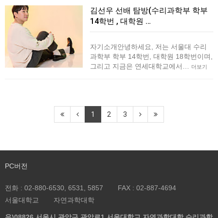
김선우 선배 탐방(수리과학부 학부
14학번 , 대학원 …
자기소개안녕하세요, 저는 서울대 수리
과학부 학부 14학번, 대학원 18학번이며,
그리고 지금은 연세대학교에서…
더보기
1
2
3
PC버전
전화 :
02-880-6530, 6531, 5857
FAX :
02-887-4694
서울대학교
자연과학대학
우)08826 서울시 관악구 관악로1 서울대학교 자연과학대학 수리과학