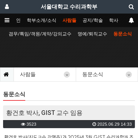
서울대학교 수리과학부
메인
학부소개/소식
사람들
공지/학술
학사
원
겸무/특임/객원/계약/강의교수
명예/퇴직교수
동문소식
사람들
동문소식
동문소식
황건호 박사, GIST 교수 임용
3523
2025.06.29 14:33
황건호 박사(지도교수 강명주)가 2025년 3월 GIST 수리과학과 조