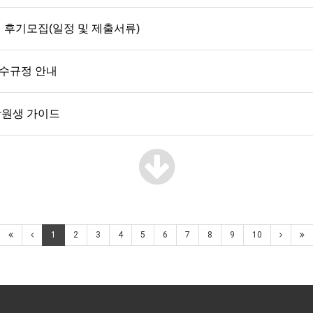
 후기모집(일정 및 제출서류)
수규정 안내
학원생 가이드
1
2
3
4
5
6
7
8
9
10