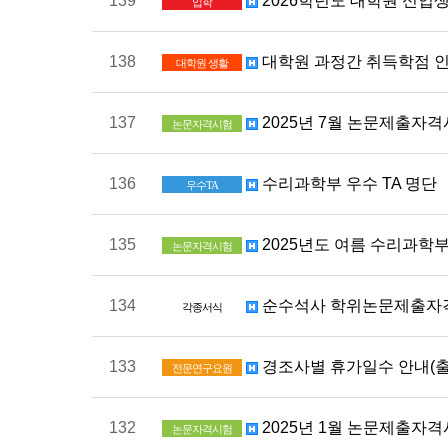
139
2026학년도 대학원 신입생
입학
138
대학원 과정간 취득학점 인
대학원 생활
137
2025년 7월 논문제출자
논문자격시험
136
수리과학부 우수 TA 명단
우수TA
135
2025년도 여름 수리과학부
논문자격시험
134
순수석사 학위논문제출자격
각종서식
133
경조사별 휴가일수 안내(
전문연구요원
132
2025년 1월 논문제출자
논문자격시험