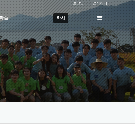
로그인
검색하기
전
/학술
학사
체
메
뉴