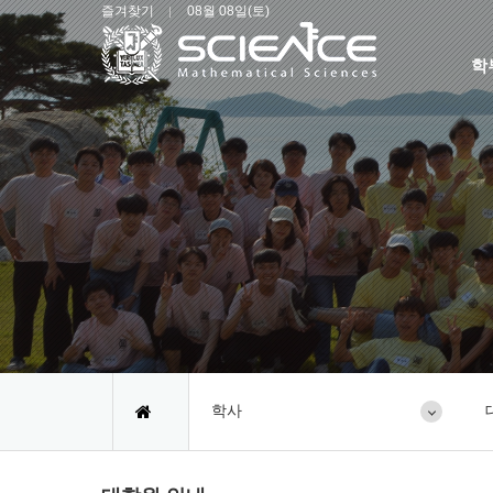
즐겨찾기
08월 08일(토)
학
학사