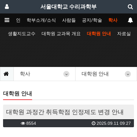
서울대학교 수리과학부
메인
학부소개/소식
사람들
공지/학술
학사
정
생활지도교수
대학원 교과목 개요
대학원 안내
자료실
학사
대학원 안내
대학원 안내
대학원 과정간 취득학점 인정제도 변경 안내
8554
2025.09.11 09:27