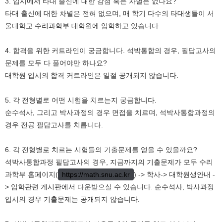
3.
입시에서 타대 출신에 대한 감점 혹은 차별은 없나요
?
타대 출신에 대한 차별은 전혀 없으며
,
매 학기 다수의 타대생들이 서
울대학교 수리과학부 대학원에 입학하고 있습니다
.
4.
합격을 위한 커트라인이 궁금합니다
.
석박통합의 경우
,
필답고사의
문제를 모두 다 풀어야만 하나요
?
대학원 입시의 합격 커트라인은 일절 공개되지 않습니다
.
5.
각 전형별로 어떤 시험을 치르는지 궁금합니다
.
순수석사
,
그리고 박사과정의 경우 면접을 치르며
,
석박사통합과정의
경우 전공 필답고사를 치릅니다
.
6.
각 전형별로 치르는 시험들의 기출문제를 얻을 수 있을까요
?
석박사통합과정 필답고사의 경우
,
지금까지의 기출문제가 모두 수리
과학부 홈페이지
(
https://math.snu.ac.kr
) ->
학사-> 대학원생안내
-
>
입학관련 게시판에서 다운받으실 수 있습니다
.
순수석사
,
박사과정
입시의 경우 기출문제는 공개되지 않습니다
.