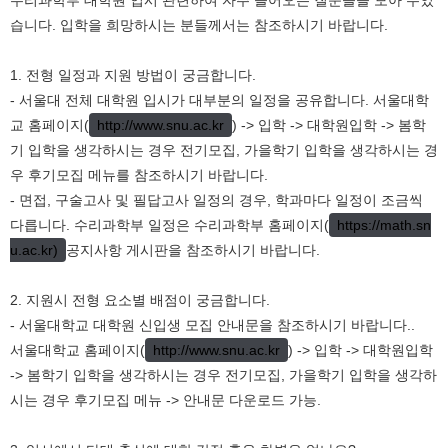
수리과학부 대학원 입시 관련하여 자주 들어오는 질문들을 모아 두었
습니다. 입학을 희망하시는 분들께서는 참조하시기 바랍니다.
1.
전형 일정과 지원 방법이 궁금합니다
.
-
서울대 전체 대학원 입시가 대부분의 일정을 공유합니다
.
서울대학
교 홈페이지
(
http://www.snu.ac.kr
)
->
입학
->
대학원입학
->
봄학
기 입학을 생각하시는 경우 전기모집
,
가을학기 입학을 생각하시는 경
우 후기모집 메뉴를 참조하시기 바랍니다
.
-
면접
,
구술고사 및 필답고사 일정의 경우
,
학과마다 일정이 조금씩
다릅니다
.
수리과학부 일정은 수리과학부 홈페이지
(
https://math.sn
u.ac.kr)
공지사항 게시판을 참조하시기 바랍니다
.
2.
지원시 전형 요소별 배점이 궁금합니다
.
-
서울대학교 대학원 신입생 모집 안내문을 참조하시기 바랍니다
..
서울대학교 홈페이지
(
http://www.snu.ac.kr
) ->
입학
->
대학원입학
->
봄학기 입학을 생각하시는 경우 전기모집
,
가을학기 입학을 생각하
시는 경우 후기모집 메뉴
->
안내문 다운로드 가능
.