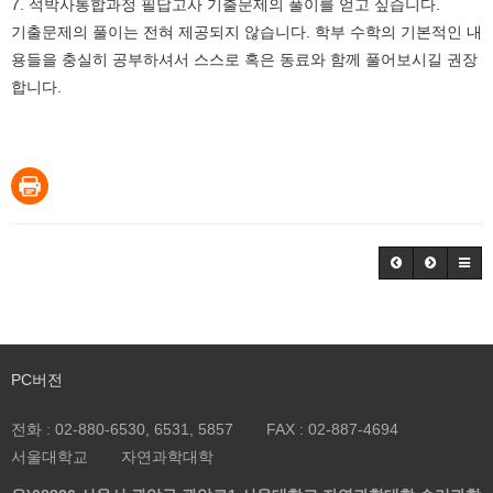
7.
석박사통합과정 필답고사 기출문제의 풀이를 얻고 싶습니다
.
기출문제의 풀이는 전혀 제공되지 않습니다
.
학부 수학의 기본적인 내
용들을 충실히 공부하셔서 스스로 혹은 동료와 함께 풀어보시길 권장
합니다
.
PC버전
전화 :
02-880-6530, 6531, 5857
FAX :
02-887-4694
서울대학교
자연과학대학