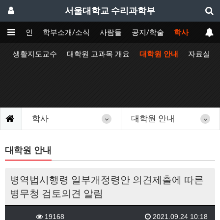
서울대학교 수리과학부
메인
학부소개/소식
사람들
공지/학술
학사
정
생활지도교수
대학원 교과목 개요
대학원 안내
자료실
학사
대학원 안내
대학원 안내
병역법시행령 일부개정령안 의견제출에 따른
병무청 검토의견 알림
19168
2021.09.24 10:18