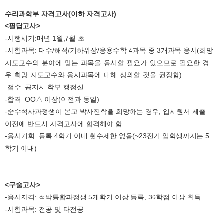
수리과학부 자격고사(이하 자격고사)
<필답고사>
-시행시기:매년 1월,7월 초
-시험과목: 대수/해석/기하위상/응용수학 4과목 중 3개과목 응시
(희망
지도교수의 분야에 맞는 과목을 응시할 필요가 있으므로 필요한 경
우 희망 지도교수와 응시과목에 대해 상의할 것을 권장함)
-접수: 공지시 학부 행정실
-합격: OO△ 이상(이전과 동일)
-순수석사과정생이 본교 박사진학을 희망하는 경우, 입시원서 제출
이전에 반드시 자격고사에 합격해야 함
-응시기회: 등록 4학기 이내 횟수제한 없음(~23전기 입학생까지는 5
학기 이내)
<구술고사>
-응시자격: 석박통합과정생 5개학기 이상 등록, 36학점 이상 취득
-시험과목: 전공 및 타전공