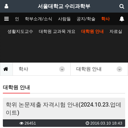
서울대학교 수리과학부
메인
학부소개/소식
사람들
공지/학술
학사
정
생활지도교수
대학원 교과목 개요
대학원 안내
자료실
학사
대학원 안내
대학원 안내
학위 논문제출 자격시험 안내(2024.10.23.업데
이트)
26451
2016.03.10 18:43