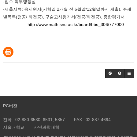
-접수:학부행정실
-제출서류: 응시원서(시험일 2개월 전:6월말/12월말까지 제출), 주제
별목록(전공/ 타전공), 구술고사평가서(전공/타전공), 종합평가서
http://www.math.snu.ac.kr/board/bbs_306/777000
PC버전
전화 :
02-880-6530, 6531, 5857
FAX :
02-887-4694
서울대학교
자연과학대학