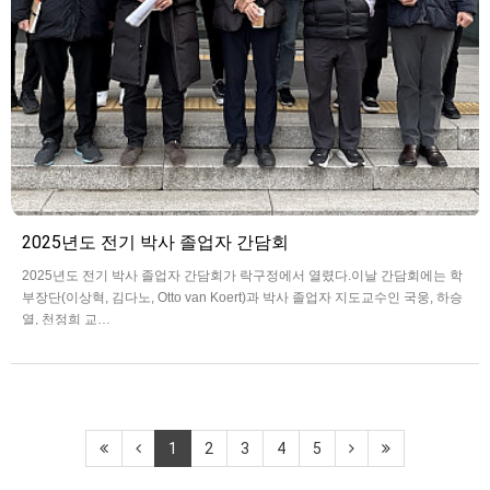
2025년도 전기 박사 졸업자 간담회
2025년도 전기 박사 졸업자 간담회가 락구정에서 열렸다.이날 간담회에는 학
부장단(이상혁, 김다노, Otto van Koert)과 박사 졸업자 지도교수인 국웅, 하승
열, 천정희 교…
1
2
3
4
5