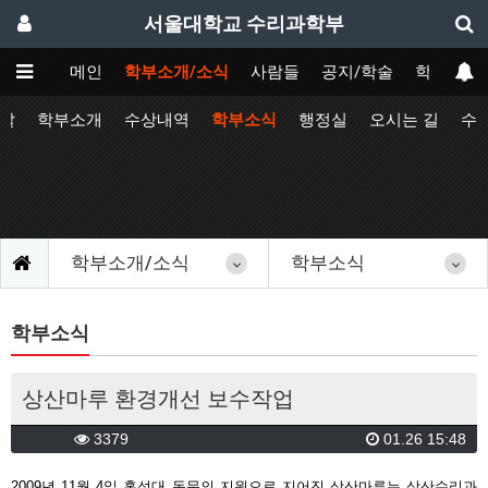
서울대학교 수리과학부
메인
학부소개/소식
사람들
공지/학술
학사
사말
학부소개
수상내역
학부소식
행정실
오시는 길
수
학부소개/소식
학부소식
학부소식
상산마루 환경개선 보수작업
3379
01.26 15:48
2009년 11월 4일 홍성대 동문의 지원으로 지어진 상산마루는 상산수리과