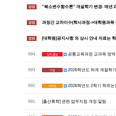
"복소변수함수론" 개설학기 변경- 매년 
알림
과정간 교차이수(학사과정->대학원과목 이수
알림
[대학원]공지사항 외 상시 안내 자료는 
알림
994
공통교육과정 교과목 영역 
입학,졸업
993
2026학년도 하계 계절학
수업
992
2026학년도 2학기 학위
대학원
991
[출산휴학] 관련 업무지침 개정 알림