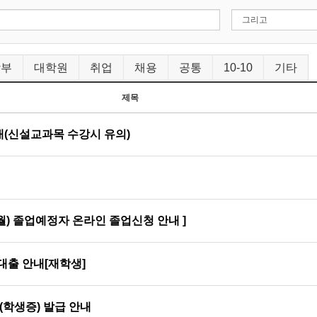
학부
대학원
취업
채용
공통
10-10
기타
제목
내(신설교과목 수강시 유의)
2월) 졸업예정자 온라인 졸업신청 안내 ]
대출 안내[재학생]
D(학생증) 발급 안내