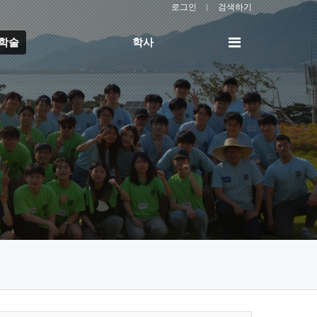
로그인
검색하기
전
/학술
학사
체
메
뉴