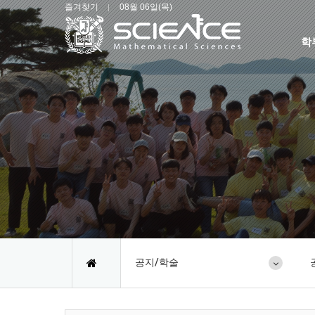
즐겨찾기
08월 06일(목)
학
공지/학술