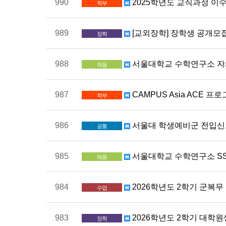
990
2025학년도 교직과정 이수
학부
989
[교외장학] 장학생 공개모집 공
장학
988
서울대학교 수학연구소 자체
채용
987
CAMPUS Asia ACE 
학부
986
서울대 학생예비군 전입신고
공통
985
서울대학교 수학연구소 SS
채용
984
2026학년도 2학기 군복
수업
983
2026학년도 2학기 대학원생 생활지
장학