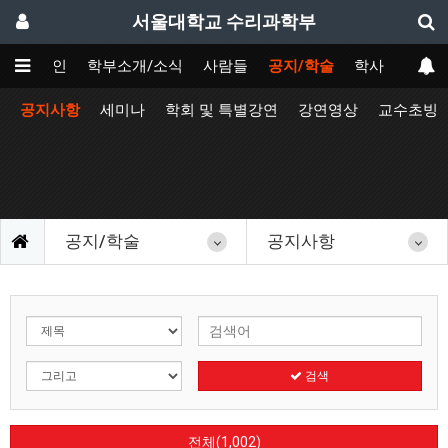
서울대학교 수리과학부
메인
학부소개/소식
사람들
공지/학술
학사
공지사항
세미나
학회 및 특별강연
강연영상
교수초빙
공지/학술
공지사항
검색
전체(1,002)