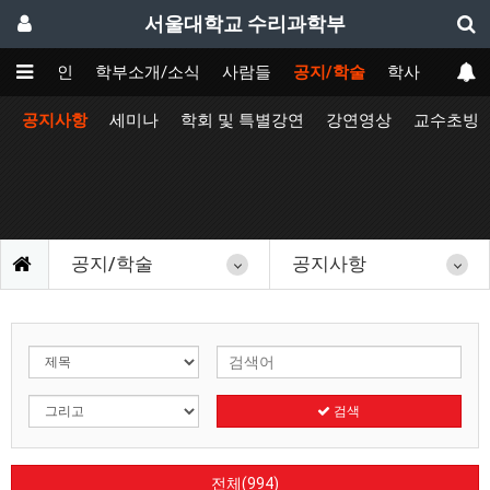
서울대학교 수리과학부
메인
학부소개/소식
사람들
공지/학술
학사
공지사항
세미나
학회 및 특별강연
강연영상
교수초빙
공지/학술
공지사항
검색
전체(994)