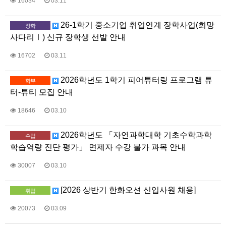
16034
03.11
26-1학기 중소기업 취업연계 장학사업(희망
장학
사다리Ⅰ) 신규 장학생 선발 안내
16702
03.11
2026학년도 1학기 피어튜터링 프로그램 튜
학부
터-튜티 모집 안내
18646
03.10
2026학년도 「자연과학대학 기초수학과학
수업
학습역량 진단 평가」 면제자 수강 불가 과목 안내
30007
03.10
[2026 상반기 한화오션 신입사원 채용]
취업
20073
03.09