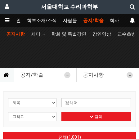
서울대학교 수리과학부
메인
학부소개/소식
사람들
공지/학술
학사
공지사항
세미나
학회 및 특별강연
강연영상
교수초빙
공지/학술
공지사항
검색
전체(1,001)