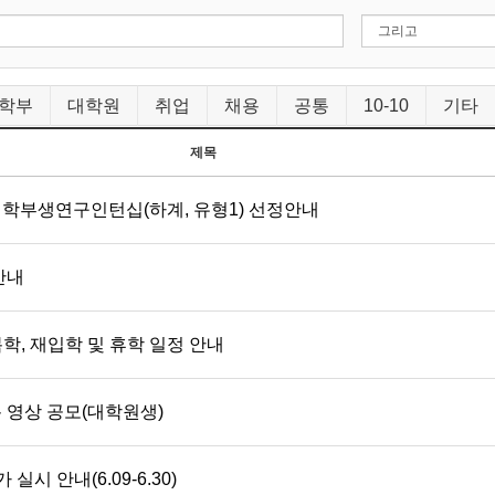
학부
대학원
취업
채용
공통
10-10
기타
제목
 학부생연구인턴십(하계, 유형1) 선정안내
안내
복학, 재입학 및 휴학 일정 안내
e 숏폼 영상 공모(대학원생)
실시 안내(6.09-6.30)