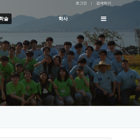
로그인
검색하기
전
/학술
학사
체
메
뉴