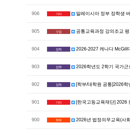
906
말레이시아 정부 장학생 버디 모
기타
905
공통교육과정 강의조교 
수업
904
2026-2027 캐나다 McGil
장학
903
2026학년도 2학기 국가근
장학
902
[학부/대학원 공통]2026
장학
901
[한국고등교육재단] 2026
기타
900
2026년 법정의무교육(사
학부