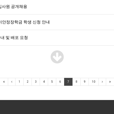
신입사원 공개채용
주거안정장학금 학생 신청 안내
내 및 배포 요청
1
2
3
4
5
6
7
8
9
10