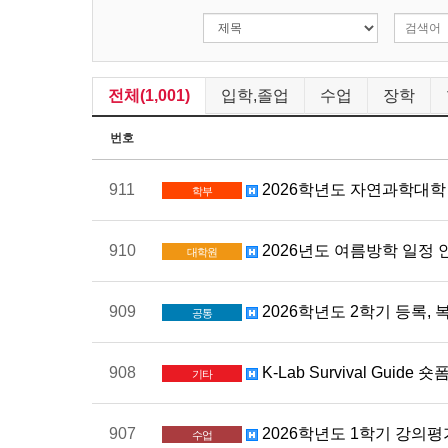
전체(1,001)
입학,졸업
수업
장학
번호
911
2026학년도 자연과학대학
학부
910
2026년도 여름방학 일정 
대학원
909
2026학년도 2학기 등록, 
공통
908
K-Lab Survival Guid
기타
907
2026학년도 1학기 강의평가 
수업