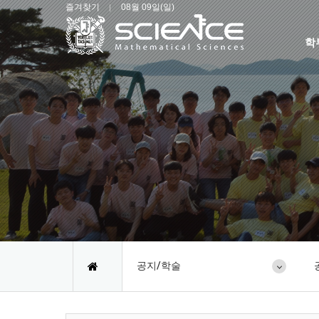
즐겨찾기
08월 09일(일)
학
공지/학술