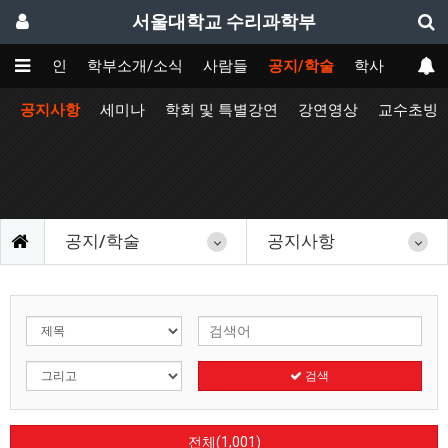
서울대학교 수리과학부
메인
학부소개/소식
사람들
공지/학술
학사
공지사항
세미나
학회 및 특별강연
강연영상
교수초빙
공지/학술
공지사항
검색
전체(1,001)