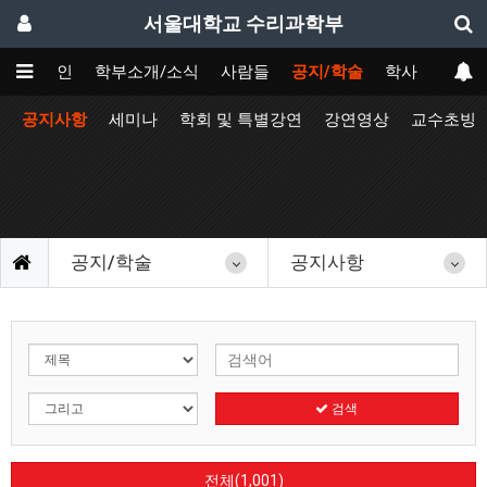
서울대학교 수리과학부
메인
학부소개/소식
사람들
공지/학술
학사
공지사항
세미나
학회 및 특별강연
강연영상
교수초빙
공지/학술
공지사항
검색
전체(1,001)