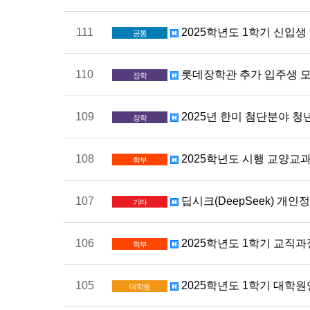
111
2025학년도 1학기 신입생 
공통
110
롯데장학관 추가 입주생 모
장학
109
2025년 한미 첨단분야 청년
장학
108
2025학년도 시행 교양교
학부
107
딥시크(DeepSeek) 개인
기타
106
2025학년도 1학기 교직과
학부
105
2025학년도 1학기 대학원
대학원