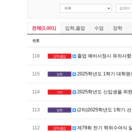
전체(1,001)
입학,졸업
수업
장학
번호
116
졸업 예비사정시 유의사항
입학,졸업
115
2025학년도 1학기 대학원생 
장학
114
2025학년도 신입생을 위
기타
113
(2차)2025학년도 1학기 선한
장학
112
제79회 전기 학위수여식 
입학,졸업