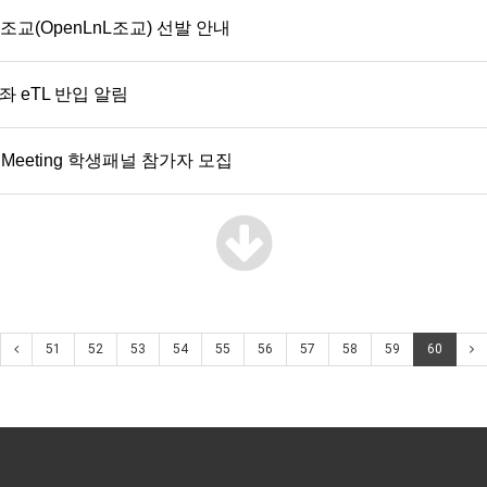
조교(OpenLnL조교) 선발 안내
좌 eTL 반입 알림
ts' Meeting 학생패널 참가자 모집
51
52
53
54
55
56
57
58
59
60