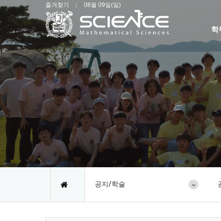
즐겨찾기
08월 09일(일)
학
공지/학술