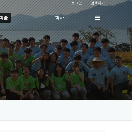
로그인
검색하기
전
/학술
학사
체
메
뉴