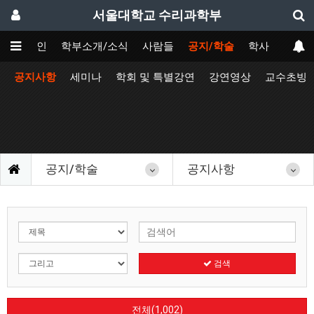
서울대학교 수리과학부
메인
학부소개/소식
사람들
공지/학술
학사
공지사항
세미나
학회 및 특별강연
강연영상
교수초빙
공지/학술
공지사항
검색
전체(1,002)