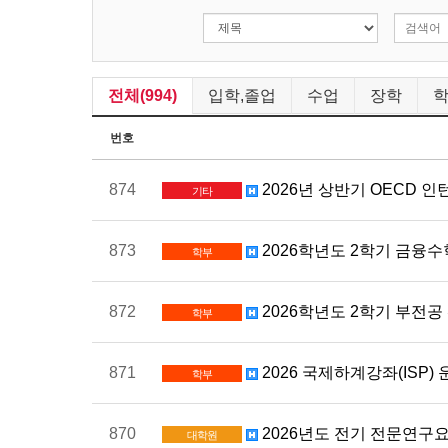
전체(994)
입학,졸업
수업
장학
번호
874
2026년 상반기 OECD 
기타
873
2026학년도 2학기 금융수
학부
872
2026학년도 2학기 부전공
학부
871
2026 국제하계강좌(ISP)
학부
870
2026년도 전기 전문연구요원
대학원