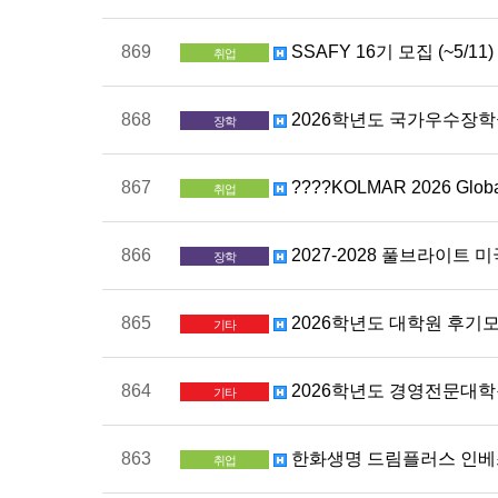
869
SSAFY 16기 모집 (~5/11)
취업
868
2026학년도 국가우수장학금
장학
867
????KOLMAR 2026 Global 
취업
866
2027-2028 풀브라이트
장학
865
2026학년도 대학원 후기
기타
864
2026학년도 경영전문대학원
기타
863
한화생명 드림플러스 인베스터 
취업