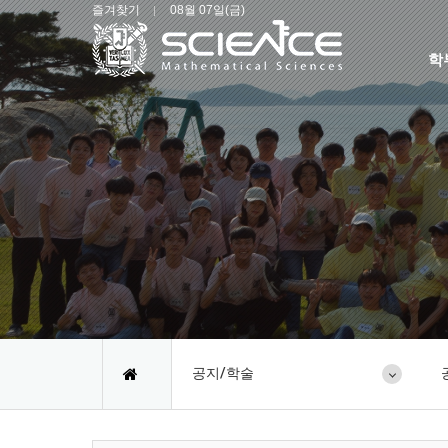
즐겨찾기
08월 07일(금)
학
공지/학술