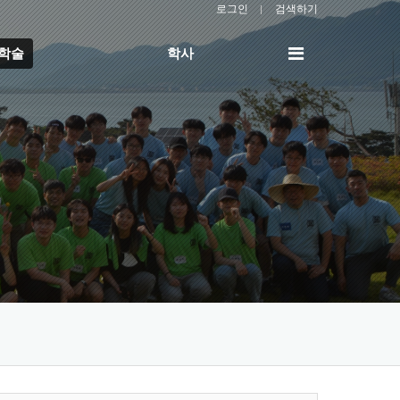
로그인
검색하기
전
/학술
학사
체
메
뉴