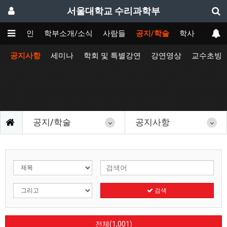
서울대학교 수리과학부
메인
학부소개/소식
사람들
공지/학술
학사
공지사항
세미나
학회 및 특별강연
강연영상
교수초빙
공지/학술
공지사항
검색
전체(1,001)