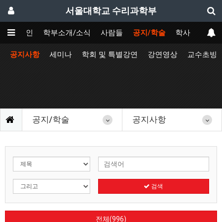
서울대학교 수리과학부
메인
학부소개/소식
사람들
공지/학술
학사
공지사항
세미나
학회 및 특별강연
강연영상
교수초빙
공지/학술
공지사항
검색
전체(996)