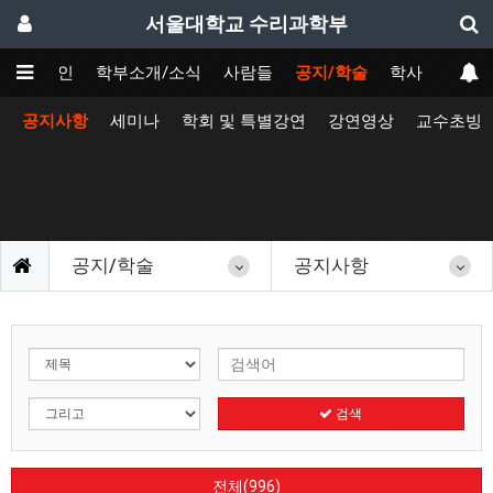
서울대학교 수리과학부
메인
학부소개/소식
사람들
공지/학술
학사
공지사항
세미나
학회 및 특별강연
강연영상
교수초빙
공지/학술
공지사항
검색
전체(996)