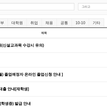
학부
대학원
취업
채용
공통
10-10
기타
제목
내(신설교과목 수강시 유의)
2월) 졸업예정자 온라인 졸업신청 안내 ]
대출 안내[재학생]
D(학생증) 발급 안내