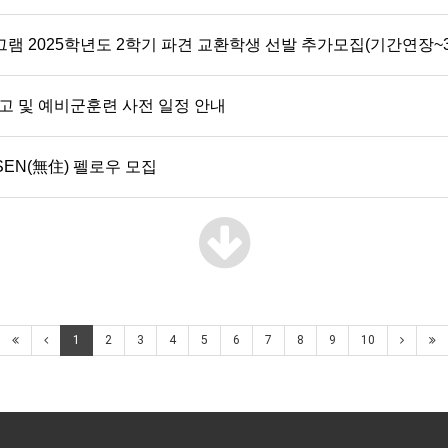
프로그램 2025학년도 2학기 파견 교환학생 선발 추가모집(기간연장~3/
 및 예비군훈련 사전 일정 안내
EN(無住) 펠로우 모집
1
2
3
4
5
6
7
8
9
10