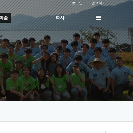
로그인
검색하기
전
/학술
학사
체
메
뉴