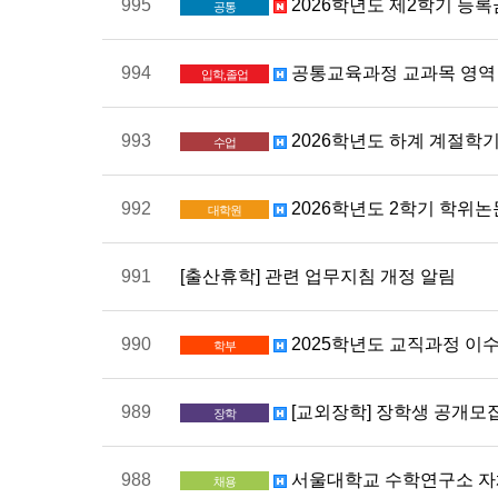
995
2026학년도 제2학기 등
공통
994
공통교육과정 교과목 영역 
입학,졸업
993
2026학년도 하계 계절학
수업
992
2026학년도 2학기 학위
대학원
991
[출산휴학] 관련 업무지침 개정 알림
990
2025학년도 교직과정 이수
학부
989
[교외장학] 장학생 공개모집 공
장학
988
서울대학교 수학연구소 자체
채용