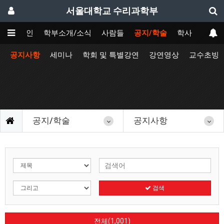
서울대학교 수리과학부
메인
학부소개/소식
사람들
공지/학술
학사
공지사항
세미나
학회 및 특별강연
강연영상
교수초빙
공지/학술
공지사항
검색
전체(1,001)