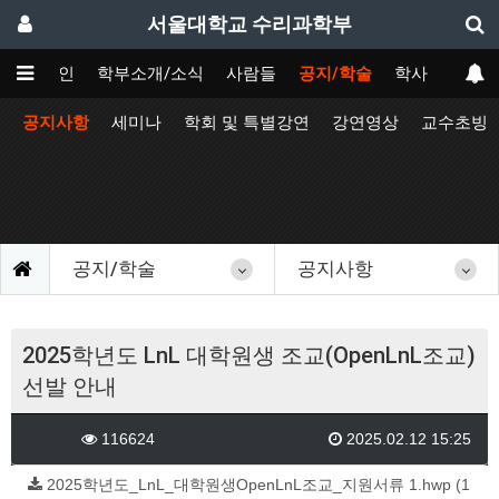
서울대학교 수리과학부
메인
학부소개/소식
사람들
공지/학술
학사
공지사항
세미나
학회 및 특별강연
강연영상
교수초빙
공지/학술
공지사항
2025학년도 LnL 대학원생 조교(OpenLnL조교)
선발 안내
116624
2025.02.12 15:25
2025학년도_LnL_대학원생OpenLnL조교_지원서류 1.hwp (1