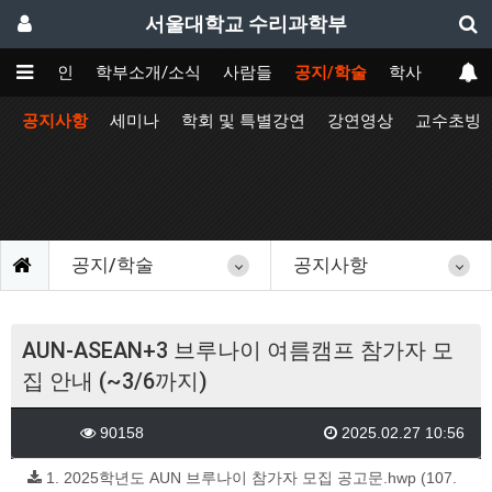
서울대학교 수리과학부
메인
학부소개/소식
사람들
공지/학술
학사
공지사항
세미나
학회 및 특별강연
강연영상
교수초빙
공지/학술
공지사항
AUN-ASEAN+3 브루나이 여름캠프 참가자 모
집 안내 (~3/6까지)
90158
2025.02.27 10:56
1. 2025학년도 AUN 브루나이 참가자 모집 공고문.hwp (107.