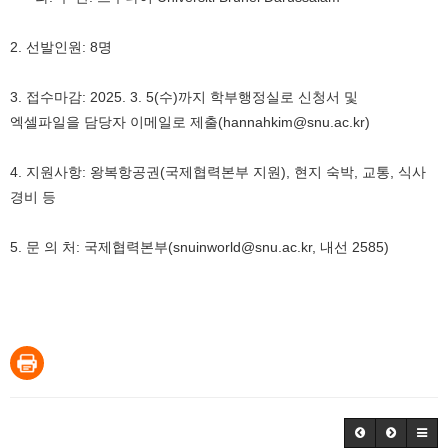
2.
선발인원
: 8
명
3.
접수마감
:
2025. 3. 5(수
)까지 학부행정실로 신청서 및
엑셀파일을 담당자 이메일로 제출(hannahkim@snu.ac.kr)
4.
지원사항
:
왕복항공권
(
국제협력본부 지원
),
현지 숙박
,
교통
,
식사
경비 등
5.
문 의 처
:
국제협력본부
(snuinworld@snu.ac.kr,
내선
2585)