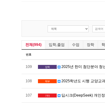
전체(994)
입학,졸업
수업
장학
번호
109
2025년 한미 첨단분야 청년
장학
108
2025학년도 시행 교양교
학부
107
딥시크(DeepSeek) 개인
기타