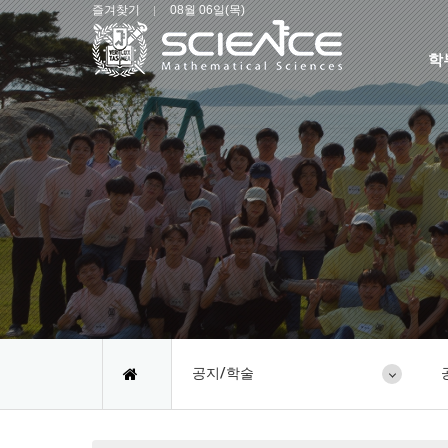
즐겨찾기
08월 06일(목)
학
공지/학술