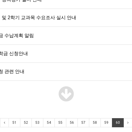
 및 2학기 교과목 수요조사 실시 안내
록금 수납계획 알림
장학금 신청안내
청 관련 안내
51
52
53
54
55
56
57
58
59
60