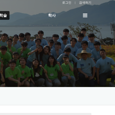
로그인
검색하기
전
/학술
학사
체
메
뉴