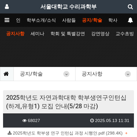
서울대학교 수리과학부
메인
학부소개/소식
사람들
공지/학술
학사
공지사항
세미나
학회 및 특별강연
강연영상
교수초빙
공지/학술
공지사항
2025학년도 자연과학대학 학부생연구인턴십
(하계,유형1) 모집 안내(5/28 마감)
68027
2025.05.13 11:31
2025학년도 학부생 연구 인턴십 과정 시행안.pdf (298.4K)
+