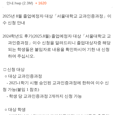
안내.hwp (2.3M)
+ 1620
2025
년
8
월 졸업예정자 대상
「
서울대학교 교과인증과정
」
이
수 신청 안내
2024
학년도 후기
(2025.8
월
)
졸업예정자 대상
「
서울대학교 교
과인증과정
」
이수 신청을
알려드리니 졸업대상자중
해당
되는
학생들은
붙임자료 내용을 확인하시어
기한 내 신청
하여 주십시오
.
□
신청 대상
○
대상 교과인증과정
- 2025-1
학기 시행 승인된 교과인증과정에 한하여 이수 신
청 가능
(
붙임
1
참조
)
-
학생 당 교과인증과정
2
개까지 신청 가능
○
대상 학생