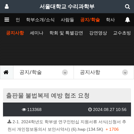
서울대학교 수리과학부
메인
학부소개/소식
사람들
공지/학술
학사
공지사항
세미나
학회 및 특별강연
강연영상
교수초빙
공지/학술
공지사항
출판물 불법복제 예방 협조 요청
113368
2024.08.27 10:56
2-1. 2024학년도 학부생 연구인턴십 지원서류 서식(신청서 추
천서 개인정보동의서 보안서약서) (6).hwp (134.5K)
+ 1706