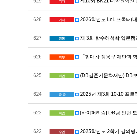
629
제10회 BK21 대학원혁신
기타
628
2026학년도 LnL 프록터(
기타
627
제 3회 함수해석학 입문캠
공통
626
「현대차 정몽구 재단과 함께 하
학부
625
(DB김준기문화재단) DB
취업
624
2025년 제3회 10-10 
10-10
623
[하이퍼리즘] DB팀 인턴 
취업
622
2025학년도 2학기 강의평
수업