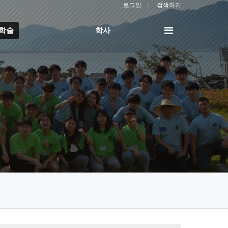
로그인
검색하기
전
/학술
학사
체
메
뉴