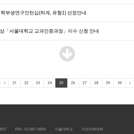
 학부생연구인턴십(하계, 유형1) 선정안내
 대상「서울대학교 교과인증과정」이수 신청 안내
21
22
23
24
25
26
27
28
29
30
5857
FAX :
02-887-4694
서울대학교
자연과학대학