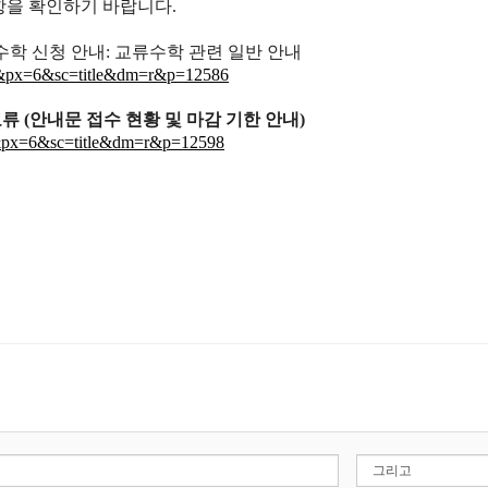
항을 확인하기 바랍니다.
류수학 신청 안내: 교류수학 관련 일반 안내
=1&px=6&sc=title&dm=r&p=12586
점교류 (안내문 접수 현황 및 마감 기한 안내)
1&px=6&sc=title&dm=r&p=12598