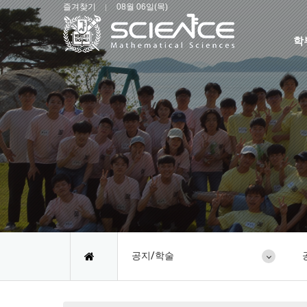
즐겨찾기
08월 06일(목)
학
공지/학술