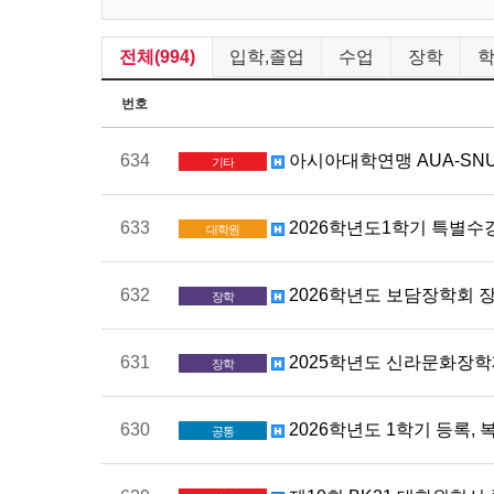
전체(994)
입학,졸업
수업
장학
번호
634
아시아대학연맹 AUA-SNU You
기타
633
2026학년도1학기 특별수
대학원
632
2026학년도 보담장학회 장학
장학
631
2025학년도 신라문화장학재단
장학
630
2026학년도 1학기 등록, 
공통