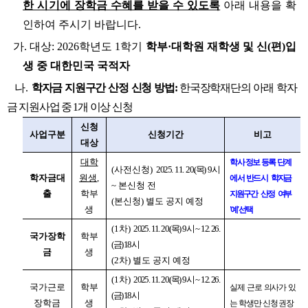
한 시기에
장학금 수혜를 받을 수 있도록
아래 내용을 확
인하여 주시기 바랍니다.
가. 대상: 2026학년도 1학기
학부·대학원 재학생 및 신(편)입
생 중 대한민국 국적자
나.
학자금 지원구간 산정 신청 방법:
한국장학재단의 아래 학자
금 지원사업 중 1개 이상 신청
신청
사업구분
신청기간
비고
대상
대학
학사 정보 등록 단계
(사전신청)
2025. 11. 20.(목) 9시
학자금대
원생
,
에서 반드시
학자금
~ 본신청 전
출
학부
지원구간 산정 여부
(본신청) 별도 공지 예정
생
'예' 선택
(1차)
2025. 11. 20.(목) 9시 ~ 12. 26.
국가장학
학부
(금) 18시
금
생
(2차) 별도 공지 예정
(1차)
2025. 11. 20.(목) 9시 ~ 12. 26.
국가근로
학부
실제 근로 의사가 있
(금) 18시
장학금
생
는 학생만 신청 권장