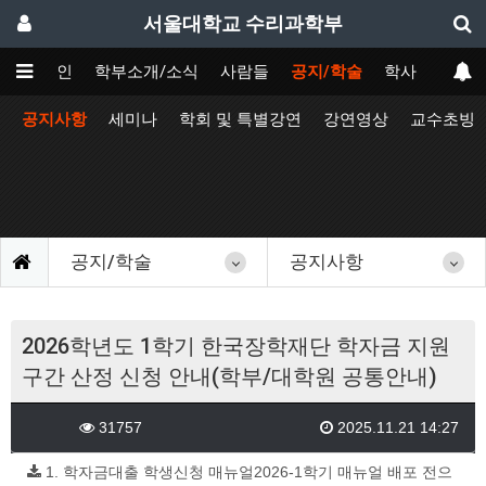
서울대학교 수리과학부
메인
학부소개/소식
사람들
공지/학술
학사
공지사항
세미나
학회 및 특별강연
강연영상
교수초빙
공지/학술
공지사항
2026학년도 1학기 한국장학재단 학자금 지원
구간 산정 신청 안내(학부/대학원 공통안내)
31757
2025.11.21 14:27
1. 학자금대출 학생신청 매뉴얼2026-1학기 매뉴얼 배포 전으