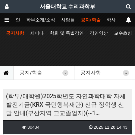
서울대학교 수리과학부
메인
학부소개/소식
사람들
공지/학술
학사
공지사항
세미나
학회 및 특별강연
강연영상
교수초빙
공지/학술
공지사항
(학부/대학원)2025학년도 자연과학대학 자체
발전기금(KRX 국민행복재단) 신규 장학생 선
발 안내(부산지역 고교졸업자)(~1…
30434
2025.11.28 14:43