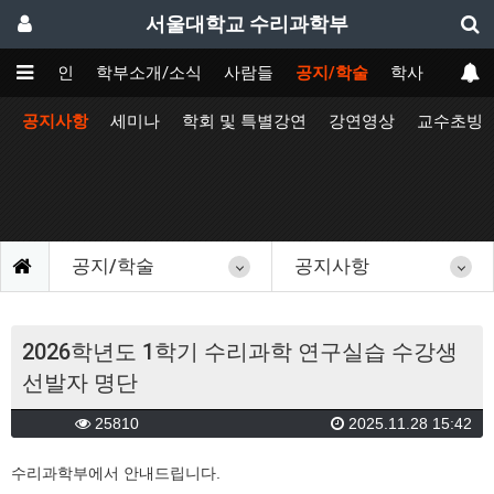
서울대학교 수리과학부
메인
학부소개/소식
사람들
공지/학술
학사
공지사항
세미나
학회 및 특별강연
강연영상
교수초빙
공지/학술
공지사항
2026학년도 1학기 수리과학 연구실습 수강생
선발자 명단
25810
2025.11.28 15:42
수리과학부에서 안내드립니다.