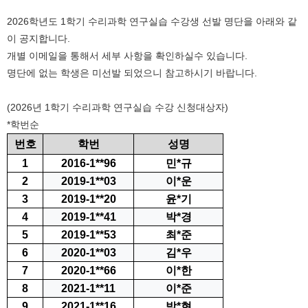
2026학년도 1학기 수리과학 연구실습 수강생 선발 명단을 아래와 같
이 공지합니다.
개별 이메일을 통해서 세부 사항을 확인하실수 있습니다.
명단에 없는 학생은 미선발 되었으니 참고하시기 바랍니다.
(2026년 1학기 수리과학 연구실습 수강 신청대상자)
*학번순
번호
학번
성명
1
2016-1**96
민*규
2
2019-1**03
이*운
3
2019-1**20
윤*기
4
2019-1**41
박*경
5
2019-1**53
최*준
6
2020-1**03
김*우
7
2020-1**66
이*한
8
2021-1**11
이*준
9
2021-1**16
박*현