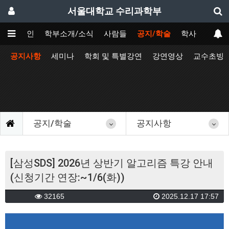
서울대학교 수리과학부
메인
학부소개/소식
사람들
공지/학술
학사
공지사항
세미나
학회 및 특별강연
강연영상
교수초빙
공지/학술
공지사항
[삼성SDS] 2026년 상반기 알고리즘 특강 안내
(신청기간 연장:~1/6(화))
32165
2025.12.17 17:57