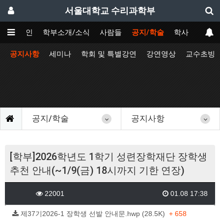
서울대학교 수리과학부
메인
학부소개/소식
사람들
공지/학술
학사
공지사항
세미나
학회 및 특별강연
강연영상
교수초빙
공지/학술
공지사항
[학부]2026학년도 1학기 성련장학재단 장학생
추천 안내(~1/9(금) 18시까지 기한 연장)
22001
01.08 17:38
제37기2026-1 장학생 선발 안내문.hwp (28.5K)
+ 658