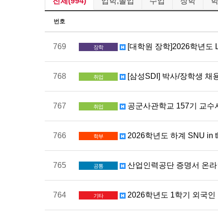
전체(994)
입학,졸업
수업
장학
번호
769
[대학원 장학]2026학년도 LXS
장학
768
[삼성SDI] 박사/장학생 채
취업
767
공군사관학교 157기 교수
취업
766
2026학년도 하계 SNU in th
학부
765
산업인력공단 증명서 온라인
공통
764
2026학년도 1학기 외국인
기타