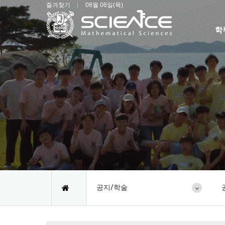
즐겨찾기
08월 06일(목)
학
공지/학술