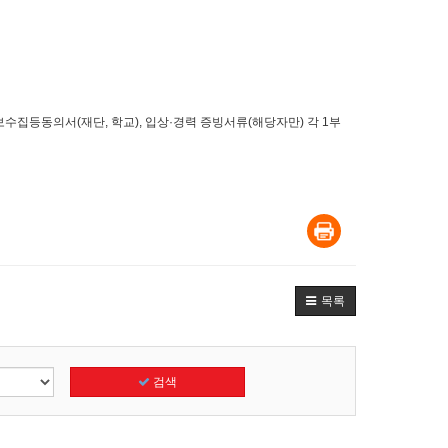
보수집등동의서(재단, 학교), 입상·경력 증빙서류(해당자만) 각 1부
목록
검색