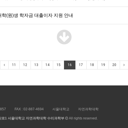
대학(원)생 학자금 대출이자 지원 안내
11
12
13
14
15
16
17
18
19
20
5857
FAX :
02-887-4694
서울대학교
자연과학대학
 관악로1 서울대학교 자연과학대학 수리과학부
All rights reserved.