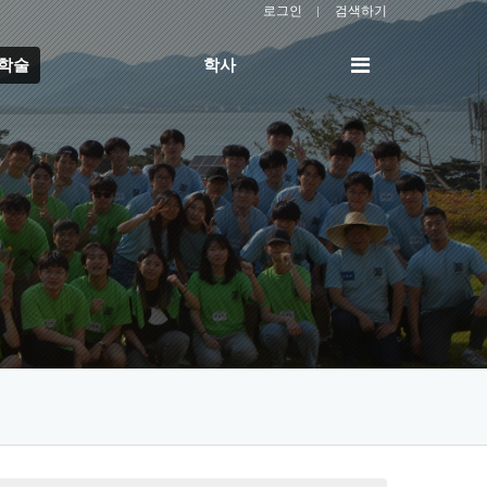
로그인
검색하기
전
/학술
학사
체
메
뉴