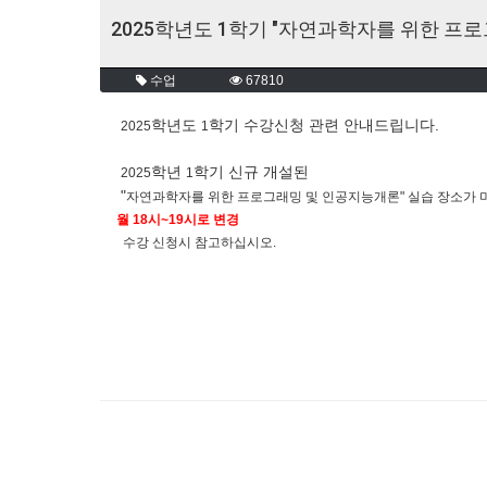
2025학년도 1학기 "자연과학자를 위한 프
수업
67810
학년도
학기 수강신청 관련 안내드립니다
.
2025
1
학년
학기 신규 개설된
2025
1
"
자
연과학자를 위한 프로그래밍 및 인공지능개론
"
실습 장소가
월 18시~19시로 변경
수강 신청시 참고하십시오
.