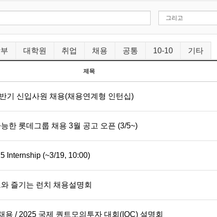
학부
대학원
취업
채용
공통
10-10
기타
제목
 상반기 신입사원 채용(채용연계형 인턴십)
가능한 롯데그룹 채용 3월 공고 오픈 (3/5~)
ernship (~3/19, 10:00)
와 즐기는 런치 채용설명회
 채용 / 2025 국제 퀀트모의투자 대회(IQC) 설명회