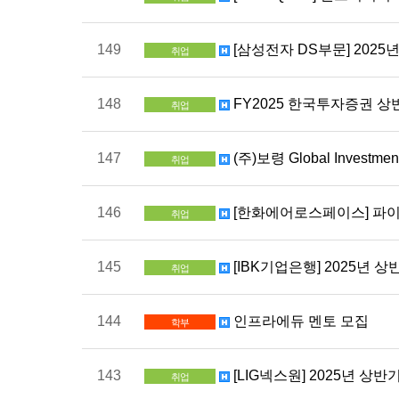
149
[삼성전자 DS부문] 202
취업
148
FY2025 한국투자증권 상반
취업
147
(주)보령 Global Investme
취업
146
[한화에어로스페이스] 파
취업
145
[IBK기업은행] 2025년 상반
취업
144
인프라에듀 멘토 모집
학부
143
[LIG넥스원] 2025년 상
취업