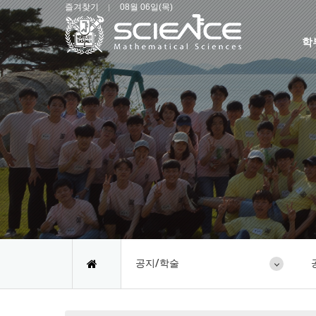
즐겨찾기
08월 06일(목)
학
공지/학술