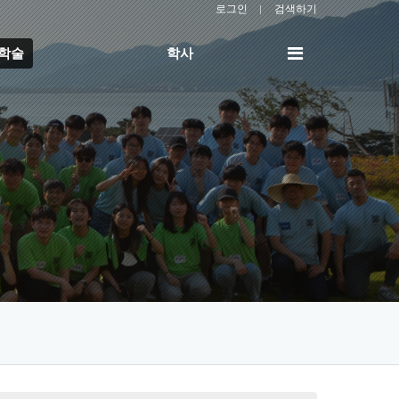
로그인
검색하기
전
/학술
학사
체
메
뉴