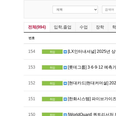
전체(994)
입학,졸업
수업
장학
번호
154
[LX인터내셔널] 2025년
취업
153
[롯데그룹] 3·6·9·12 예측
취업
152
[현대카드|현대커머셜] 2025 Int
취업
151
[한화시스템] 파이브가이즈
취업
150
[WorldQuant] 퀀트리서처
취업