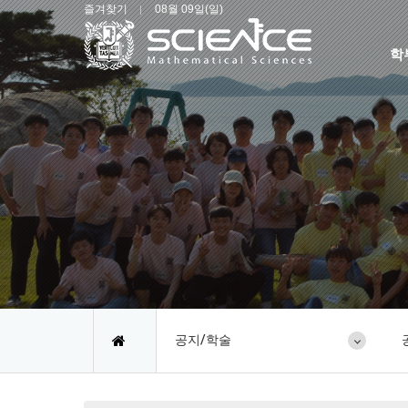
즐겨찾기
08월 09일(일)
학
공지/학술