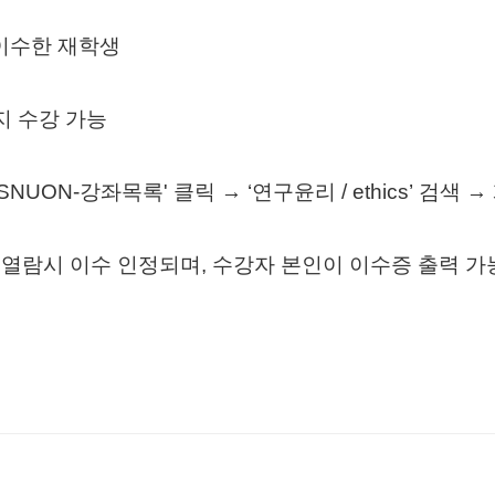
이수한 재학생
지 수강 가능
‘SNUON-
강좌목록
'
클릭 →
‘
연구윤리
/ ethics’
검색 →
 열람시 이수 인정되며
,
수강자 본인이 이수증 출력 가