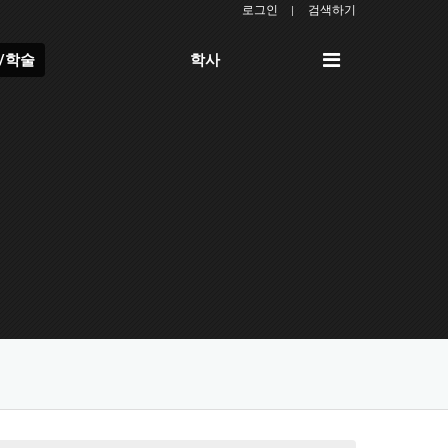
로그인
검색하기
전
/학술
학사
체
메
뉴