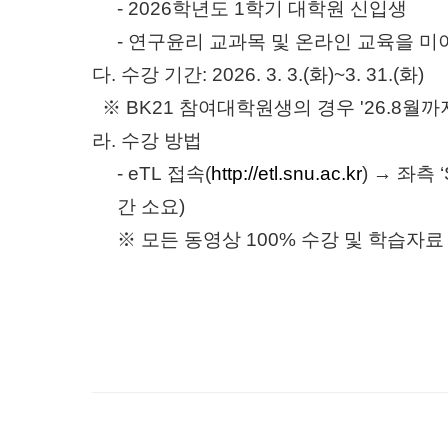
- 2026
학년도
1
학기 대학원 신입생
-
연구윤리 교과목 및 온라인 교육을 미
다
.
수강 기간
: 2026. 3. 3.(화
)~3. 31.(화
)
※
BK21
참여대학원생의 경우
'26.8
월까
라
.
수강 방법
- eTL
접속
(
http://etl.snu.ac.kr
)
→ 좌측
간 소요
)
※ 모든 동영상
100%
수강 및 학습자료