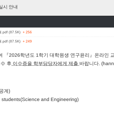
 실시 안내
f (87.5K)
+ 256
f (87.5K)
+ 249
여
『
2026
학년도
1
학기 대학원생 연구윤리
』
온라인 
이수
후
이수증을 학부담당자에게 제출
바랍니다. (hanna
공계
)
e students(Science and Engineering)