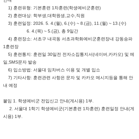
안내
1) 훈련유형: 기본훈련 1차훈련(학생예비군훈련)
2) 훈련대상: 학부생,대학원생,교수,직원
3) 훈련일정: 2026. 5. 4.(월), 6.(수) ~ 8.(금), 11.(월) ~ 13.(수)
6. 4.(목) ~ 5.(금), 총 9일간
4) 훈련장소: 서초구 내곡동 서초과학화예비군훈련장내 강동송파
1훈련장
5) 훈련통지: 훈련일 30일전 전자소집통지서(네이버,카카오) 및 메
일,SMS문자 발송
6) 입소방법: 서울대 임차버스 이용 및 개별 입소
7) 기타사항: 훈련관련 사항은 문자 및 카카오 메시지등을 통해 안
내 예정
붙임 1. 학생예비군 전입신고 안내(게시용) 1부.
2. 서울대 1학기 학생예비군(기본훈련 1차훈련) 훈련일정 안내(게
시용) 1부.