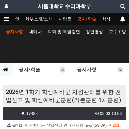
서울대학교 수리과학부
메인
학부소개/소식
사람들
공지/학술
학사
공지사항
세미나
학회 및 특별강연
강연영상
교수초빙
공지/학술
공지사항
2026년 1학기 학생예비군 자원관리를 위한 전
입신고 및 학생예비군훈련(기본훈련 1차훈련)
17428
03.03 13:56
붙임1. 학생예비군 전입신고 안내게시용.hwp (63.0K)
+ 201