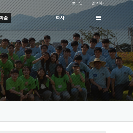
로그인
검색하기
전
/학술
학사
체
메
뉴