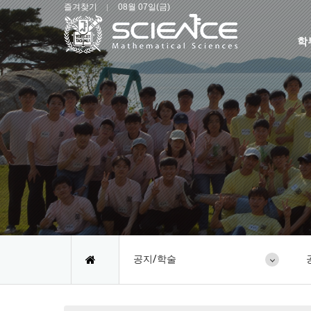
즐겨찾기
08월 07일(금)
학
공지/학술