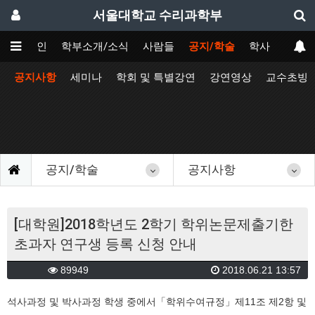
서울대학교 수리과학부
메인
학부소개/소식
사람들
공지/학술
학사
공지사항
세미나
학회 및 특별강연
강연영상
교수초빙
공지/학술
공지사항
[대학원]2018학년도 2학기 학위논문제출기한
초과자 연구생 등록 신청 안내
89949
2018.06.21 13:57
석사과정 및 박사과정 학생 중에서「학위수여규정」제11조 제2항 및