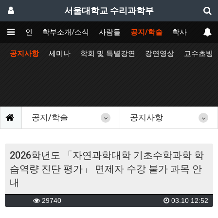
서울대학교 수리과학부
메인
학부소개/소식
사람들
공지/학술
학사
공지사항
세미나
학회 및 특별강연
강연영상
교수초빙
공지/학술
공지사항
2026학년도 「자연과학대학 기초수학과학 학
습역량 진단 평가」 면제자 수강 불가 과목 안
내
29740
03.10 12:52