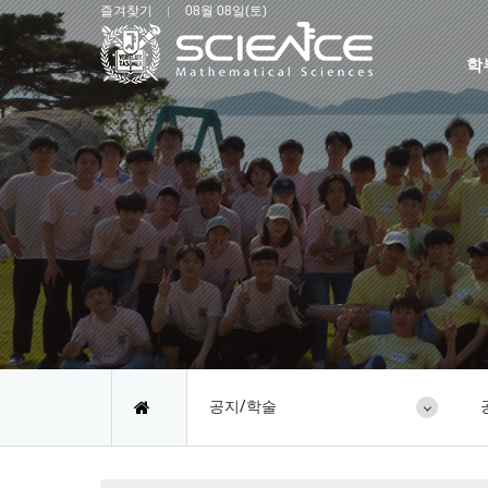
즐겨찾기
08월 08일(토)
학
공지/학술