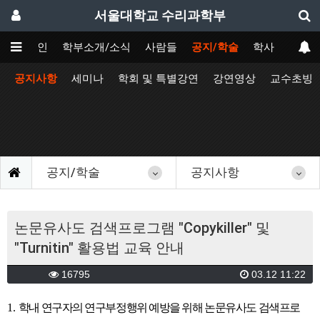
서울대학교 수리과학부
메인
학부소개/소식
사람들
공지/학술
학사
공지사항
세미나
학회 및 특별강연
강연영상
교수초빙
공지/학술
공지사항
논문유사도 검색프로그램 "Copykiller" 및
"Turnitin" 활용법 교육 안내
16795
03.12 11:22
1.
학내 연구자의 연구부정행위 예방을 위해 논문유사도 검색프로