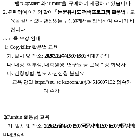
그램 "Copykiller" 와 "Turnitin"을
구매하여 제공하고 있습니다.
2.
관련하여 아래와 같이
「논문유사도 검색프로그램 활용법」
교
육을
실시하오니
관심있는 구성원께서는
참석하여 주시기 바
랍니다.
3. 교육 수강 안내
1) Copykiller 활용법 교육
가. 일시 및 장소:
2
026.3.18.(수) 15:00~16:00
, 비대면 강의
나. 대상: 학부생, 대학원생, 연구원 등 교육수강 희망자
다. 신청방법: 별도 사전신청 불필요
- 교육 당일
https://snu-ac-kr.zoom.us/j/84516007132
접속하
여 수강
2)
Turnitin 활용법 교육
가.
일시 및 장소:
2
026.3.23.(월) 14:00~15:00 (국문강의), 15:00~16:00 (영문강의)
,
비대면 강의