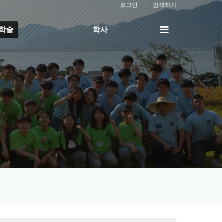
로그인
검색하기
전
/학술
학사
체
메
뉴