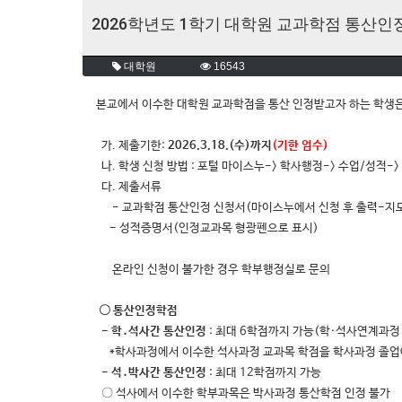
2026학년도 1학기 대학원 교과학점 통산인정 
대학원
16543
본교에서 이수한 대학원 교과학점을 통산 인정받고자 하는 학생은
가. 제출기한:
2026.3.18.(수)까지
(기한 엄수)
나. 학생 신청 방법 : 포털 마이스누-> 학사행정-> 수업/성적->
다. 제출서류
- 교과학점 통산인정 신청서(마이스누에서 신청 후 출력-지도
- 성적증명서(인정교과목 형광펜으로 표시)
온라인 신청이 불가한 경우 학부행정실로 문의
〇 통산인정학점
- 학․석사간 통산인정
: 최대 6학점까지 가능(학·석사연계과정
*학사과정에서 이수한 석사과정 교과목 학점을 학사과정 졸업에
-
석․박사간 통산인정
: 최대 12학점까지 가능
〇 석사에서 이수한 학부과목은 박사과정 통산학점 인정 불가