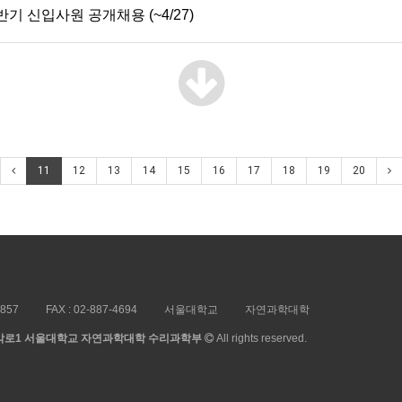
반기 신입사원 공개채용 (~4/27)
11
12
13
14
15
16
17
18
19
20
5857
FAX :
02-887-4694
서울대학교
자연과학대학
 관악로1 서울대학교 자연과학대학 수리과학부
All rights reserved.