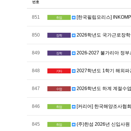
번호
851
[한국필립모리스] INKOM
취업
850
2026학년도 국가근로장학
장학
849
2026-2027 불가리아 정
장학
848
2027학년도 1학기 해외파견
기타
847
2026학년도 하계 계절수
수업
846
[커리어] 한국해양조사협회 
취업
845
(주)한섬 2026년 신입사원 채
취업