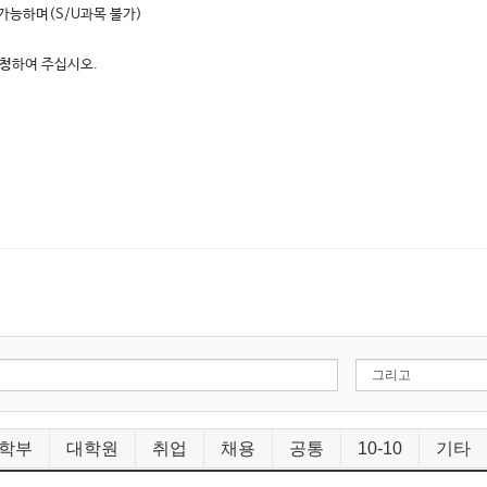
가능하며(S/U과목 불가)
신청
하여 주십시오.
학부
대학원
취업
채용
공통
10-10
기타