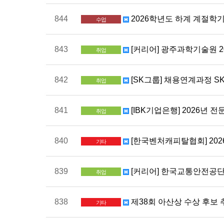
844
2026학년도 하계 계절학기
수업
843
[커리어] 광주과학기술원 20
취업
842
[SK그룹] 채용연계과정 SKAL
취업
841
[IBK기업은행] 2026년 전
취업
840
[한국벤처캐피탈협회] 2026
기타
839
[커리어] 한국교통안전공단 
취업
838
제38회 아산상 수상 후보 
기타