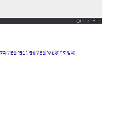
03.12 17:11
교과구분을 "전선", 전공구분을 "주전공"으로 입력)