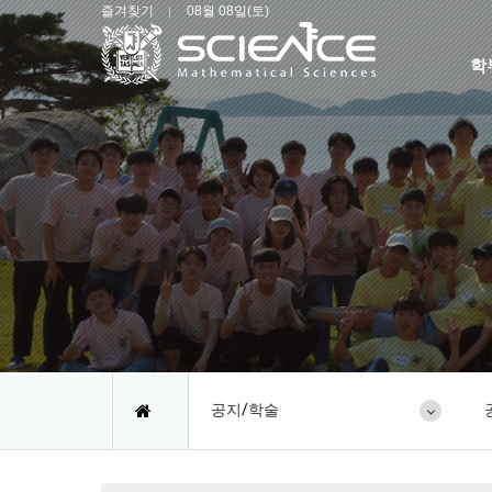
즐겨찾기
08월 08일(토)
학
공지/학술