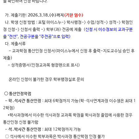
을 확인하여 신청 바랍니다.
가. 제출기한:
2026.3.18.(수)까지
(기한 엄수)
나. 학생 신청 방법 : 포털 마이스누-> 학사행정-> 수업/성적-> 성적-> 학점인
정 신청-> 신청서 출력 -> 학부(과)∙전공에 제출 (
신청 시 이수정보의 교과구분
을 "전선", 전공구분을 "주전공"으로 입력)
다. 제출서류
- 교과학점 통산인정 신청서(마이스누에서 신청 후 출력-지도교수님 승인 후
제출)
- 성적증명서(인정교과목 형광펜으로 표시)
온라인 신청이 불가한 경우 학부행정실로 문의
〇 통산인정학점
- 학․석사간 통산인정
: 최대 6학점까지 가능(학·석사연계과정 이수생은 최대 1
2학점)
*학사과정에서 이수한 석사과정 교과목 학점을 학사과정 졸업에 사용한 경우
통산인정 신청 불가함
-
석․박사간 통산인정
: 최대 12학점까지 가능
〇 석사에서 이수한 학부과목은 박사과정 통산학점 인정 불가