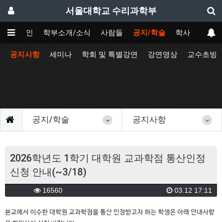
서울대학교 수리과학부
메인
학부소개/소식
사람들
공지/학술
학사
공지사항
세미나
학회 및 특별강연
강연영상
교수초빙
공지/학술
공지사항
2026학년도 1학기 대학원 교과학점 통산인정
신청 안내(~3/18)
16560
03.12 17:11
본교에서 이수한 대학원 교과학점을 통산 인정받고자 하는 학생은 아래 안내사항