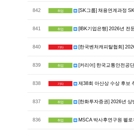
842
[SK그룹] 채용연계과정 SKAL
취업
841
[IBK기업은행] 2026년 전
취업
840
[한국벤처캐피탈협회] 2026
기타
839
[커리어] 한국교통안전공단 
취업
838
제38회 아산상 수상 후보 
기타
837
[한화투자증권] 2026년 상
취업
836
MSCA 박사후연구원 펠로우
취업