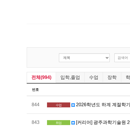
전체(994)
입학,졸업
수업
장학
번호
844
2026학년도 하계 계절학기
수업
843
[커리어] 광주과학기술원 20
취업