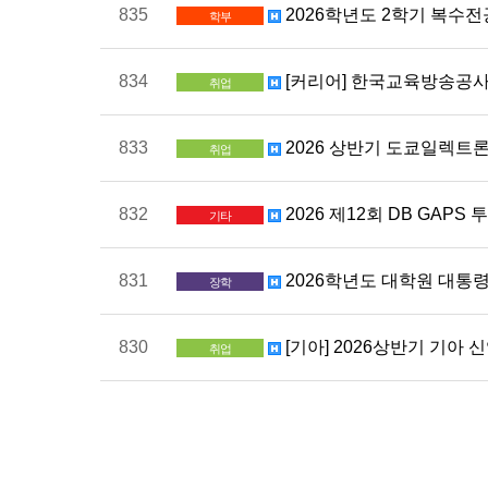
835
2026학년도 2학기 복수전
학부
834
[커리어] 한국교육방송공사 2
취업
833
2026 상반기 도쿄일렉트
취업
832
2026 제12회 DB GAPS 
기타
831
2026학년도 대학원 대통령
장학
830
[기아] 2026상반기 기아 신입
취업