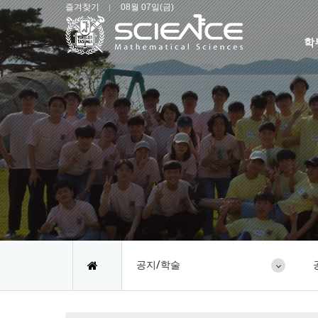
즐겨찾기
08월 07일(금)
학
공지/학술