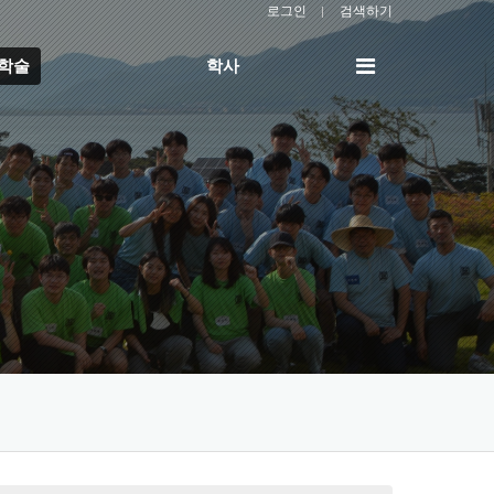
로그인
검색하기
전
/학술
학사
체
메
뉴