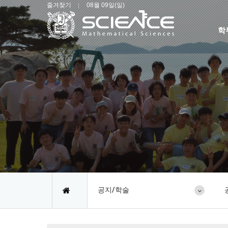
즐겨찾기
08월 09일(일)
학
공지/학술