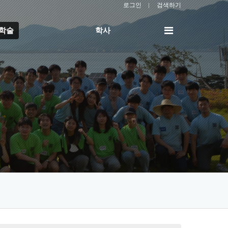
로그인
검색하기
전
/학술
학사
체
메
뉴