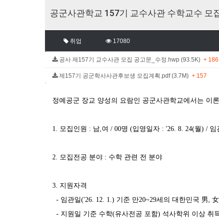
공군사관학교 157기 교수사관 수학교수 모
취업
17080
공사 제157기 교수사관 모집 공고문_수정.hwp (93.5K)
+ 186
제157기 공군학사사관후보생 모집계획.pdf (3.7M)
+ 157
정예공군 장교 양성의 요람인 공군사관학교에서는 이론
1.
모집인원
:
남
,
여
/ 00
명
(
입영일자
: '26. 8. 24(
월
) /
임
2.
모집전공 분야
:
수학 관련 전 분야
3.
지원자격
-
임관일
('26. 12. 1.)
기준 만
20~29
세의 대한민국 男
,
女
-
지원일 기준 수학
(
유사전공 포함
)
석사학위 이상 취