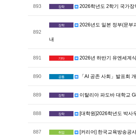
893
2026학년도 2학기 국가장학금 
장학
2026년도 일본 정부(문
장학
892
내
891
2026년 하반기 유엔세계식량
기타
890
「AI 공존 사회」발표회 개최 _ 5
공통
889
이탈리아 파도바 대학교 Gin
장학
888
[대학원]2026학년도 박사우
장학
887
[커리어] 한국교육방송공사 2
취업