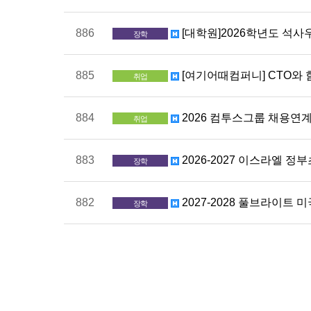
886
[대학원]2026학년도 석사우
장학
885
[여기어때컴퍼니] CTO와
취업
884
2026 컴투스그룹 채용연계형 인
취업
883
2026-2027 이스라엘 정
장학
882
2027-2028 풀브라이트
장학