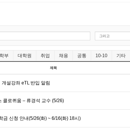
학부
대학원
취업
채용
공통
10-10
기타
제목
 개설강좌 eTL 반입 알림
스 콜로퀴움 – 류경석 교수 (5/26)
신청 안내(5/26(화) ~ 6/16(화) 18시)