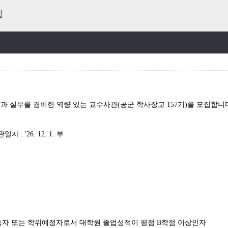
집
과 실무를 겸비한 역량 있는 교수사관
(
공군 학사장교
157
기
)
를 모집합니
관일자
: '26. 12. 1.
부
득자 또는 학위예정자로서 대학원 졸업성적이 평점
B
학점 이상인자