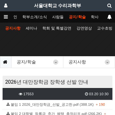
서울대학교 수리과학부
메인
학부소개/소식
사람들
공지/학술
학사
공지사항
세미나
학회 및 특별강연
강연영상
교수초빙
공지/학술
공지사항
2026년 대만장학금 장학생 선발 안내
17553
03.20 10:30
붙임 1 2026_대만장학금_선발_공고한.pdf (388.1K)
+ 190
붙임 2 대학별_등록금_추가_혜택_총정리표.pdf (266.2K)
+