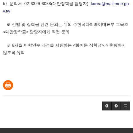
바. 문의처: 02-6329-6058(대만장학금 담당자),
korea@mail.moe.go
v.tw
※ 선발 및 장학금 관련 문의는 위의 주한국타이베이대표부 교육조
<대만장학금> 담당자에게 직접 문의
※ 6개월 어학연수 과정을 지원하는 <화어문 장학금>과 혼동하지
않도록 유의